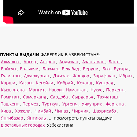
ПУНКТЫ ВЫДАЧИ
ФАБЕРЛИК В УЗБЕКИСТАНЕ:
Алмалык
,
Ангор
,
Ангрен
,
Андижан
,
Ахангаран
,
Багат
,
Байсун
,
Балыкчи
,
Бахмал
,
Бекабад
,
Беруни
,
Боз
,
Бухара
,
Гулистан
,
Джаркурган
,
Джизак
,
Жондор
,
Зарафшан
,
Ибрат
,
Карши
,
Касан
,
Кегейли
,
Кибрай
,
Коканд
,
Кунград
,
Кызылтепа
,
Мангит
,
Навои
,
Наманган
,
Нукус
,
Паркент
,
Ромитан
,
Самарканд
,
Сардоба
,
Сырдарья
,
Тахиаташ
,
Ташкент
,
Термез
,
Турткул
,
Ургенч
,
Учкуприк
,
Фергана
,
Хива
,
Хожели
,
Чимбай
,
Чиназ
,
Чирчик
,
Шахрисабз
,
Янгибазар
,
Янгиюль
, ... посмотреть пункты выдачи
в остальных городах
Узбекистана