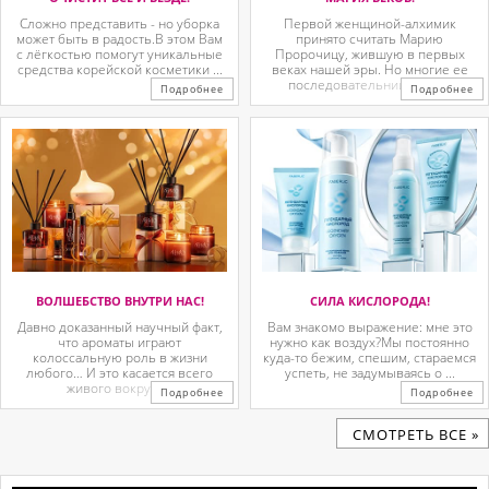
Сложно представить - но уборка
Первой женщиной-алхимик
может быть в радость.В этом Вам
принято считать Марию
с лёгкостью помогут уникальные
Пророчицу, жившую в первых
средства корейской косметики ...
веках нашей эры. Но многие ее
последовательницы так ...
Подробнее
Подробнее
ВОЛШЕБСТВО ВНУТРИ НАС!
СИЛА КИСЛОРОДА!
Давно доказанный научный факт,
Вам знакомо выражение: мне это
что ароматы играют
нужно как воздух?Мы постоянно
колоссальную роль в жизни
куда-то бежим, спешим, стараемся
любого… И это касается всего
успеть, не задумываясь о ...
живого вокруг. ...
Подробнее
Подробнее
CМОТРЕТЬ ВСЕ »