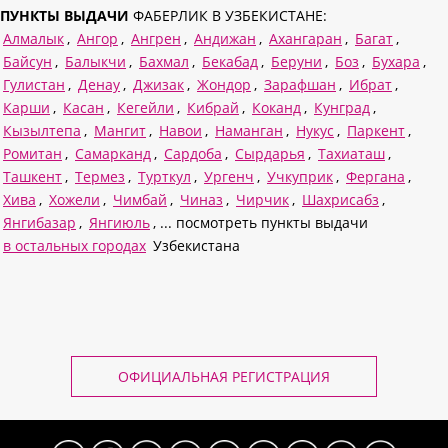
ПУНКТЫ ВЫДАЧИ
ФАБЕРЛИК В УЗБЕКИСТАНЕ:
Алмалык
,
Ангор
,
Ангрен
,
Андижан
,
Ахангаран
,
Багат
,
Байсун
,
Балыкчи
,
Бахмал
,
Бекабад
,
Беруни
,
Боз
,
Бухара
,
Гулистан
,
Денау
,
Джизак
,
Жондор
,
Зарафшан
,
Ибрат
,
Карши
,
Касан
,
Кегейли
,
Кибрай
,
Коканд
,
Кунград
,
Кызылтепа
,
Мангит
,
Навои
,
Наманган
,
Нукус
,
Паркент
,
Ромитан
,
Самарканд
,
Сардоба
,
Сырдарья
,
Тахиаташ
,
Ташкент
,
Термез
,
Турткул
,
Ургенч
,
Учкуприк
,
Фергана
,
Хива
,
Хожели
,
Чимбай
,
Чиназ
,
Чирчик
,
Шахрисабз
,
Янгибазар
,
Янгиюль
, ... посмотреть пункты выдачи
в остальных городах
Узбекистана
ОФИЦИАЛЬНАЯ РЕГИСТРАЦИЯ