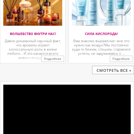
ВОЛШЕБСТВО ВНУТРИ НАС!
СИЛА КИСЛОРОДА!
Давно доказанный научный факт,
Вам знакомо выражение: мне это
что ароматы играют
нужно как воздух?Мы постоянно
колоссальную роль в жизни
куда-то бежим, спешим, стараемся
любого… И это касается всего
успеть, не задумываясь о ...
живого вокруг. ...
Подробнее
Подробнее
CМОТРЕТЬ ВСЕ »