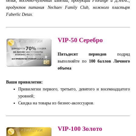
белья, носочно-чулочных изделий, продукции Florange и ДЭНАС,
продуктов питания Nechaev Family Club
,
ножного пластыря
Faberlic Detax.
VIP-50
Серебро
Пятьдесят периодов
подряд
выполняйте по
100 баллов Личного
объема
Ваши привилегии:
Привилегии первого, третьего, девятого и восемнадцатого
уровней;
Скидка на товары из бизнес-аксессуаров.
VIP-100
Золото