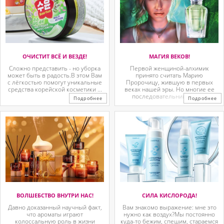
ОЧИСТИТ ВСЁ И ВЕЗДЕ!
МАГИЯ ВЕКОВ!
Сложно представить - но уборка
Первой женщиной-алхимик
может быть в радость.В этом Вам
принято считать Марию
с лёгкостью помогут уникальные
Пророчицу, жившую в первых
средства корейской косметики ...
веках нашей эры. Но многие ее
последовательницы так ...
Подробнее
Подробнее
ВОЛШЕБСТВО ВНУТРИ НАС!
СИЛА КИСЛОРОДА!
Давно доказанный научный факт,
Вам знакомо выражение: мне это
что ароматы играют
нужно как воздух?Мы постоянно
колоссальную роль в жизни
куда-то бежим, спешим, стараемся