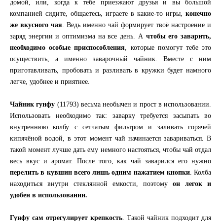
домой, или, когда к тебе приезжают друзья и вы большой
компанией сидите, общаетесь, играете в какие-то игры,
конечно
же вкусного чая
. Ведь именно чай формирует твоё настроение и
заряд энергии и оптимизма на все день. А
чтобы его заварить,
необходимо особые приспособления
, которые помогут тебе это
осуществить, а именно заварочный чайник. Вместе с ним
приготавливать, пробовать и разливать в кружки будет намного
легче, удобнее и приятнее.
Чайник гунфу
(11793) весьма необычен и прост в использовании.
Использовать необходимо так: заварку требуется засыпать во
внутреннюю колбу с сетчатым фильтром и заливать горячей
кипячёной водой, в этот момент чай начинается завариваться. В
такой момент лучше дать ему немного настояться, чтобы чай отдал
весь вкус и аромат. После того, как чай заварился его нужно
перелить в кувшин всего лишь одним нажатием кнопки
. Колба
находиться внутри стеклянной емкости, поэтому
он легок и
удобен в использовании.
Гунфу сам отрегулирует крепкость
. Такой чайник подходит для