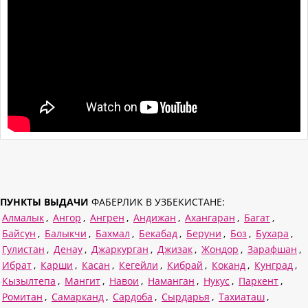
ПУНКТЫ ВЫДАЧИ
ФАБЕРЛИК В УЗБЕКИСТАНЕ:
Алмалык
,
Ангор
,
Ангрен
,
Андижан
,
Ахангаран
,
Багат
,
Байсун
,
Балыкчи
,
Бахмал
,
Бекабад
,
Беруни
,
Боз
,
Бухара
,
Гулистан
,
Денау
,
Джаркурган
,
Джизак
,
Жондор
,
Зарафшан
,
Ибрат
,
Карши
,
Касан
,
Кегейли
,
Кибрай
,
Коканд
,
Кунград
,
Кызылтепа
,
Мангит
,
Навои
,
Наманган
,
Нукус
,
Паркент
,
Ромитан
,
Самарканд
,
Сардоба
,
Сырдарья
,
Тахиаташ
,