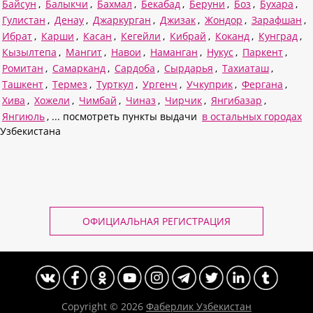
Байсун
,
Балыкчи
,
Бахмал
,
Бекабад
,
Беруни
,
Боз
,
Бухара
,
Гулистан
,
Денау
,
Джаркурган
,
Джизак
,
Жондор
,
Зарафшан
,
Ибрат
,
Карши
,
Касан
,
Кегейли
,
Кибрай
,
Коканд
,
Кунград
,
Кызылтепа
,
Мангит
,
Навои
,
Наманган
,
Нукус
,
Паркент
,
Ромитан
,
Самарканд
,
Сардоба
,
Сырдарья
,
Тахиаташ
,
Ташкент
,
Термез
,
Турткул
,
Ургенч
,
Учкуприк
,
Фергана
,
Хива
,
Хожели
,
Чимбай
,
Чиназ
,
Чирчик
,
Янгибазар
,
Янгиюль
, ... посмотреть пункты выдачи
в остальных городах
Узбекистана
ОФИЦИАЛЬНАЯ РЕГИСТРАЦИЯ
Copyright © 2026
Фаберлик Узбекистан