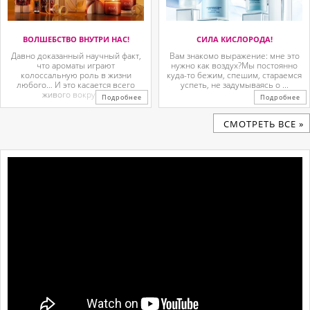
ВОЛШЕБСТВО ВНУТРИ НАС!
СИЛА КИСЛОРОДА!
Давно доказанный научный факт,
Вам знакомо выражение: мне это
что ароматы играют
нужно как воздух?Мы постоянно
колоссальную роль в жизни
куда-то бежим, спешим, стараемся
любого… И это касается всего
успеть, не задумываясь о ...
живого вокруг. ...
Подробнее
Подробнее
CМОТРЕТЬ ВСЕ »