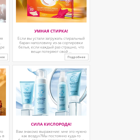
УМНАЯ СТИРКА!
ия
Если вы устали загружать стиральный
.
баран наполовину из-за сортировки
дре
белья, если каждый раз страшно, что
вещи потеряют свой ...
нее
Подробнее
СИЛА КИСЛОРОДА!
то
Вам знакомо выражение: мне это нужно
ь в
как воздух?Мы постоянно куда-то