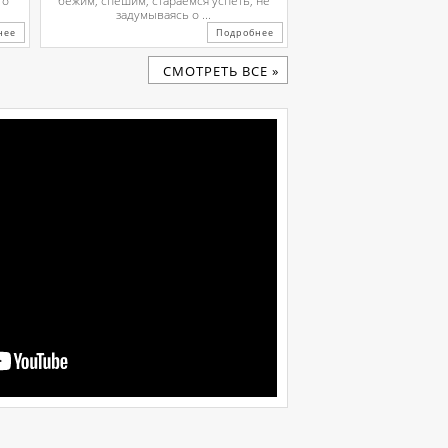
го
бежим, спешим, стараемся успеть, не
задумываясь о ...
нее
Подробнее
CМОТРЕТЬ ВСЕ »