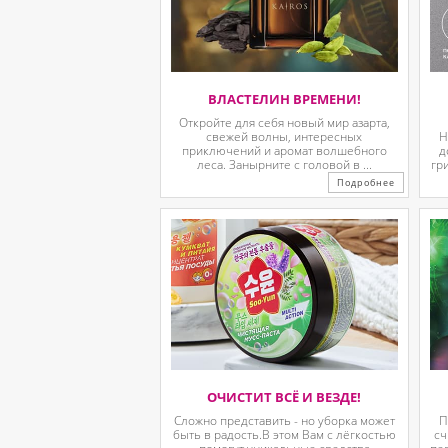
ВЛАСТЕЛИН ВРЕМЕНИ!
Откройте для себя новый мир азарта,
свежей волны, интересных
Н
приключений и аромат волшебного
д
леса. Занырните с головой в ...
гр
Подробнее
ОЧИСТИТ ВСЁ И ВЕЗДЕ!
Сложно представить - но уборка может
П
быть в радость.В этом Вам с лёгкостью
сч