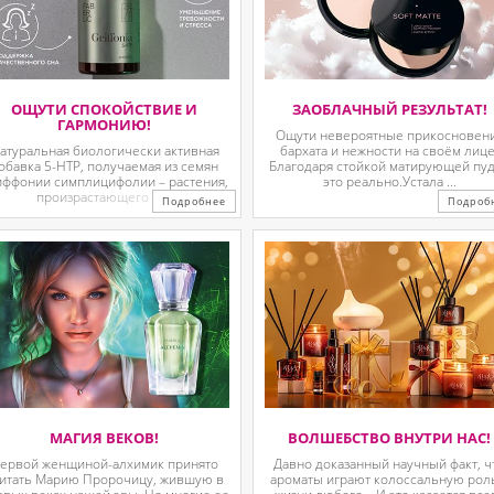
ОЩУТИ СПОКОЙСТВИЕ И
ЗАОБЛАЧНЫЙ РЕЗУЛЬТАТ!
ГАРМОНИЮ!
Ощути невероятные прикосновен
атуральная биологически активная
бархата и нежности на своём лице
обавка 5-HTP, получаемая из семян
Благодаря стойкой матирующей пу
иффонии симплицифолии – растения,
это реально.Устала ...
произрастающего в ...
Подробнее
Подроб
МАГИЯ ВЕКОВ!
ВОЛШЕБСТВО ВНУТРИ НАС!
ервой женщиной-алхимик принято
Давно доказанный научный факт, ч
итать Марию Пророчицу, жившую в
ароматы играют колоссальную рол