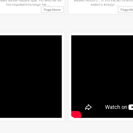
рвых веках нашей эры. Но многие ее
жизни любого… И это касается все
последовательницы так ...
живого вокруг. ...
Подробнее
Подроб