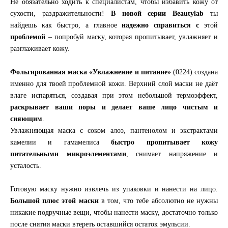
Не обязательно ходить к специалистам, чтобы избавить кожу от
сухости, раздражительности!
В новой серии Beautylab
ты
найдешь как быстро, а главное
надежно справиться с
этой
проблемой
– попробуй маску, которая пропитывает, увлажняет и
разглаживает кожу.
Фольгированная маска «Увлажнение и питание»
(0224) создана
именно для твоей проблемной кожи. Верхний слой маски не даёт
влаге испаряться, создавая при этом небольшой термоэффект,
раскрывает ваши поры и делает ваше лицо чистым и
сияющим
.
Увлажняющая маска с соком алоэ, пантенолом и экстрактами
камелии и гамамелиса
быстро пропитывает кожу
питательными микроэлементами
, снимает напряжение и
усталость.
Готовую маску нужно извлечь из упаковки и нанести на лицо.
Большой плюс этой маски
в том, что тебе абсолютно не нужны
никакие подручные вещи, чтобы нанести маску, достаточно только
после снятия маски втереть оставшийся остаток эмульсии.