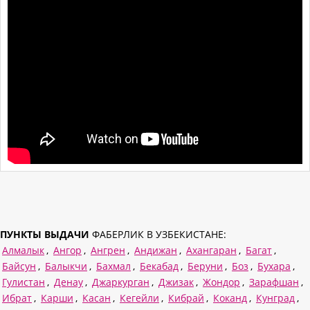
ПУНКТЫ ВЫДАЧИ
ФАБЕРЛИК В УЗБЕКИСТАНЕ:
Алмалык
,
Ангор
,
Ангрен
,
Андижан
,
Ахангаран
,
Багат
,
Байсун
,
Балыкчи
,
Бахмал
,
Бекабад
,
Беруни
,
Боз
,
Бухара
,
Гулистан
,
Денау
,
Джаркурган
,
Джизак
,
Жондор
,
Зарафшан
,
Ибрат
,
Карши
,
Касан
,
Кегейли
,
Кибрай
,
Коканд
,
Кунград
,