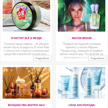
ОЧИСТИТ ВСЁ И ВЕЗДЕ!
МАГИЯ ВЕКОВ!
Сложно представить - но уборка
Первой женщиной-алхимик
может быть в радость.В этом Вам
принято считать Марию
с лёгкостью помогут уникальные
Пророчицу, жившую в первых
средства корейской косметики ...
веках нашей эры. Но многие ее
последовательницы так ...
Подробнее
Подробнее
ВОЛШЕБСТВО ВНУТРИ НАС!
СИЛА КИСЛОРОДА!