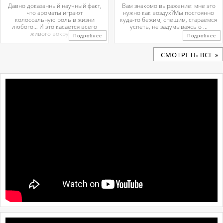
Давно доказанный научный факт,
Вам знакомо выражение: мне это
что ароматы играют
нужно как воздух?Мы постоянно
колоссальную роль в жизни
куда-то бежим, спешим, стараемся
любого… И это касается всего
успеть, не задумываясь о ...
живого вокруг. ...
Подробнее
Подробнее
CМОТРЕТЬ ВСЕ »