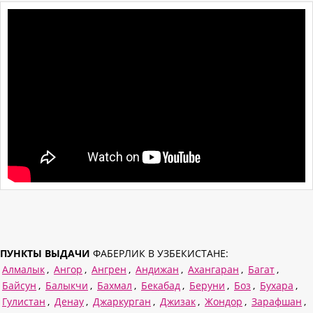
ПУНКТЫ ВЫДАЧИ
ФАБЕРЛИК В УЗБЕКИСТАНЕ:
Алмалык
,
Ангор
,
Ангрен
,
Андижан
,
Ахангаран
,
Багат
,
Байсун
,
Балыкчи
,
Бахмал
,
Бекабад
,
Беруни
,
Боз
,
Бухара
,
Гулистан
,
Денау
,
Джаркурган
,
Джизак
,
Жондор
,
Зарафшан
,