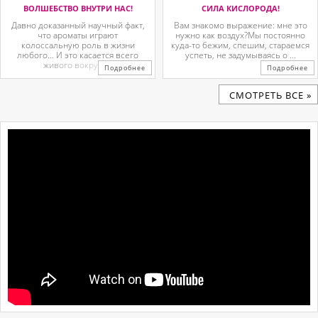
ВОЛШЕБСТВО ВНУТРИ НАС!
СИЛА КИСЛОРОДА!
Давно доказанный научный факт,
Вам знакомо выражение: мне это
что ароматы играют
нужно как воздух?Мы постоянно
колоссальную роль в жизни
куда-то бежим, спешим, стараемся
любого… И это касается всего
успеть, не задумываясь о ...
живого вокруг. ...
Подробнее
Подробнее
CМОТРЕТЬ ВСЕ »