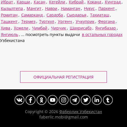
Ибрат
,
Карши
,
Касан
,
Кегейли
,
Кибрай
,
Коканд
,
Кунград
,
Кызылтепа
,
Мангит
,
Навои
,
Наманган
,
Нукус
,
Паркент
,
Ромитан
,
Самарканд
,
Сардоба
,
Сырдарья
,
Тахиаташ
,
Ташкент
,
Термез
,
Турткул
,
Ургенч
,
Учкуприк
,
Фергана
,
Хива
,
Хожели
,
Чимбай
,
Чирчик
,
Шахрисабз
,
Янгибазар
,
Янгиюль
, ... посмотреть пункты выдачи
в остальных городах
Узбекистана
ОФИЦИАЛЬНАЯ РЕГИСТРАЦИЯ
Copyright © 2026
Фаберлик Узбекистан
faberlic.mobi@gmail.com