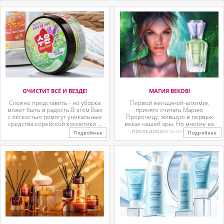
ОЧИСТИТ ВСЁ И ВЕЗДЕ!
МАГИЯ ВЕКОВ!
Сложно представить - но уборка
Первой женщиной-алхимик
может быть в радость.В этом Вам
принято считать Марию
с лёгкостью помогут уникальные
Пророчицу, жившую в первых
средства корейской косметики ...
веках нашей эры. Но многие ее
последовательницы так ...
Подробнее
Подробнее