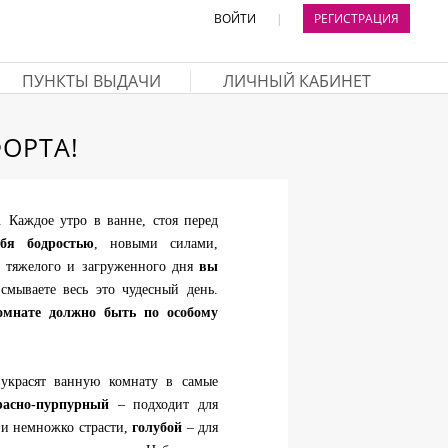
ВОЙТИ
|
РЕГИСТРАЦИЯ
ПУНКТЫ ВЫДАЧИ
ЛИЧНЫЙ КАБИНЕТ
ОРТА!
. Каждое утро в ванне, стоя перед
бя бодростью
, новыми силами,
е тяжелого и загруженного дня
вы
мываете весь это чудесный день.
омнате должно быть по особому
азукрасят ванную комнату в самые
расно-пурпурный
– подходит для
 и немножко страсти,
голубой
– для