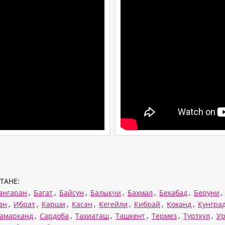
ТАНЕ:
ангаран
,
Багат
,
Байсун
,
Балыкчи
,
Бахмал
,
Бекабад
,
Беруни
,
ан
,
Ибрат
,
Карши
,
Касан
,
Кегейли
,
Кибрай
,
Коканд
,
Кунгра
амарканд
,
Сардоба
,
Тахиаташ
,
Ташкент
,
Термез
,
Турткул
,
Ур