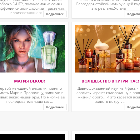
обавка 5-HTP, получаемая из семян
Благодаря стойкой матирующей пу
иффонии симплицифолии – растения,
это реально.Устала ...
произрастающего в ...
Подробнее
Подроб
МАГИЯ ВЕКОВ!
ВОЛШЕБСТВО ВНУТРИ НАС!
ервой женщиной-алхимик принято
Давно доказанный научный факт, ч
итать Марию Пророчицу, жившую в
ароматы играют колоссальную рол
рвых веках нашей эры. Но многие ее
жизни любого… И это касается все
последовательницы так ...
живого вокруг. ...
Подробнее
Подроб