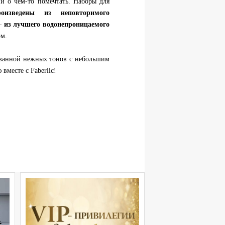
и о чем-то помечтать. Наборы для
роизведены из неповторимого
 –
из лучшего водонепроницаемого
м.
ванной нежных тонов с небольшим
вместе с Faberlic!