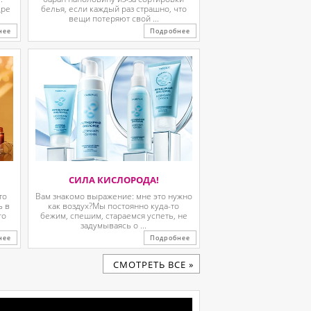
дре
белья, если каждый раз страшно, что
вещи потеряют свой ...
нее
Подробнее
СИЛА КИСЛОРОДА!
то
Вам знакомо выражение: мне это нужно
ь в
как воздух?Мы постоянно куда-то
го
бежим, спешим, стараемся успеть, не
задумываясь о ...
нее
Подробнее
CМОТРЕТЬ ВСЕ »