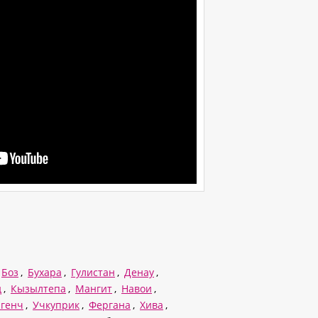
Боз
,
Бухара
,
Гулистан
,
Денау
,
д
,
Кызылтепа
,
Мангит
,
Навои
,
генч
,
Учкуприк
,
Фергана
,
Хива
,