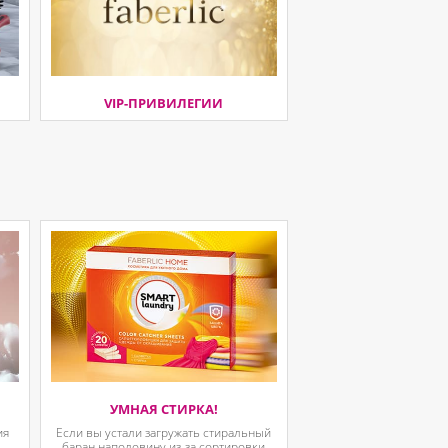
VIP-ПРИВИЛЕГИИ
УМНАЯ СТИРКА!
ия
Если вы устали загружать стиральный
.
баран наполовину из-за сортировки