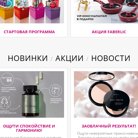
СТАРТОВАЯ ПРОГРАММА
АКЦИЯ FABERLIC
НОВИНКИ
АКЦИИ
НОВОСТИ
/
/
ОЩУТИ СПОКОЙСТВИЕ И
ЗАОБЛАЧНЫЙ РЕЗУЛЬТАТ!
ГАРМОНИЮ!
Ощути невероятные прикосновен
атуральная биологически активная
бархата и нежности на своём лице