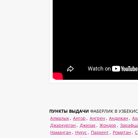
ПУНКТЫ ВЫДАЧИ
ФАБЕРЛИК В УЗБЕКИС
Алмалык
,
Ангор
,
Ангрен
,
Андижан
,
Ах
Джаркурган
,
Джизак
,
Жондор
,
Зарафш
Наманган
,
Нукус
,
Паркент
,
Ромитан
,
С