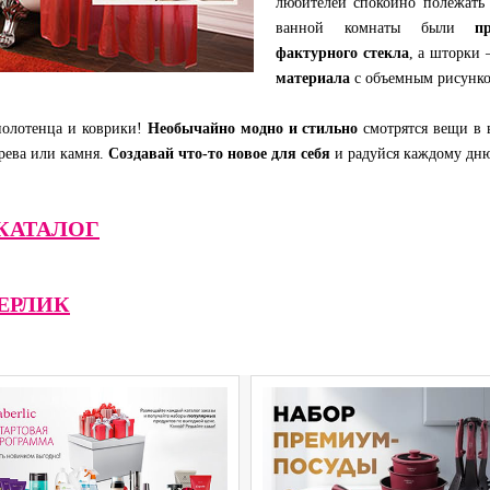
любителей спокойно полежать 
ванной комнаты были
п
фактурного стекла
, а шторки
материала
с объемным рисунко
полотенца и коврики!
Необычайно модно и стильно
смотрятся вещи в 
ерева или камня.
Создавай что-то новое для себя
и радуйся каждому дню 
 КАТАЛОГ
ЕРЛИК