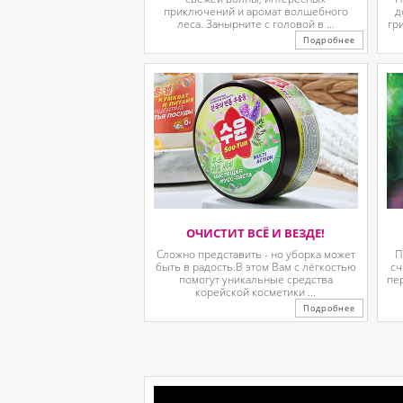
приключений и аромат волшебного
д
леса. Занырните с головой в ...
гр
Подробнее
ОЧИСТИТ ВСЁ И ВЕЗДЕ!
Сложно представить - но уборка может
П
быть в радость.В этом Вам с лёгкостью
сч
помогут уникальные средства
пе
корейской косметики ...
Подробнее